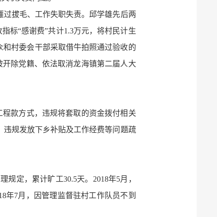
、雁过拔毛、工作失职失责。邱学雄先后两
标“感谢费”共计1.3万元，将村民计生
群众和村委会干部采取借牛拍照通过验收的
雄被开除党籍、依法取消龙海镇第二届人大
支付工程款方式，违规将套取的资金拨付相关
、违规发放下乡补贴及工作经费等问题疏
规定，累计旷工30.5天。2018年5月，
18年7月，因管理监督驻村工作队员不到