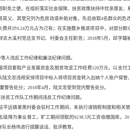
邱学雄利用职务之便，在组织落实社会保障、扶贫政策扶持中优亲厚友
其父、其堂兄列为危房改造补助对象，先后收取4名群众的危改指
费共计0.24万元占为己有；在实施整乡推进项目中，对部分
学雄辞去大溪村党总支书记、村委会主任职务；2018年5月，邱学
沙等人违反工作纪律和廉洁纪律问题。
阿沙虚报项目套取产业发展资金及脱贫攻坚工作经费120万元，以
镇长陆文忠违规安排项目中标人将项目资金转入出纳个人账户保管
严重警告处分；2018年4月，陆文忠受到党内警告处分。
在扶贫工作队工作期间违反工作纪律问题。
海被派驻平远镇差黑村委会驻村工作期间，未执行请销假制度和相关管理
级降为事业普工，旷工期间领取的9238.5元工资收缴国库。20
作队长杨伟进行提醒谈话、批评教育。