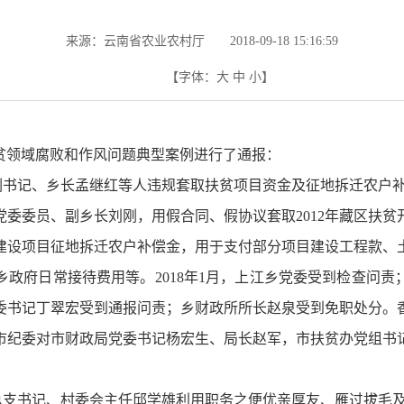
来源：云南省农业农村厅 2018-09-18 15:16:59
【字体：
大
中
小
】
扶贫领域腐败和作风问题典型案例进行了通报：
委副书记、乡长孟继红等人违规套取扶贫项目资金及征地拆迁农户
任乡党委委员、副乡长刘刚，用假合同、假协议套取2012年藏区扶贫
路建设项目征地拆迁农户补偿金，用于支付部分项目建设工程款
政府日常接待费用等。2018年1月，上江乡党委受到检查问
委书记丁翠宏受到通报问责；乡财政所所长赵泉受到免职处分。
市纪委对市财政局党委书记杨宏生、局长赵军，市扶贫办党组书
党总支书记、村委会主任邱学雄利用职务之便优亲厚友、雁过拔毛