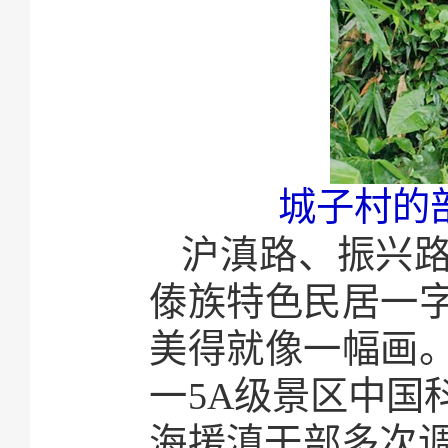
城子村的
沪滇路、振兴
傣族特色民居一
美得就像一幅画
一5A级景区中国
海援滇干部多次调