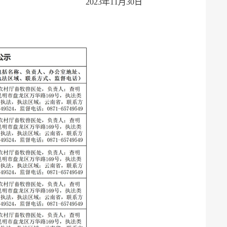
2023年11月30日