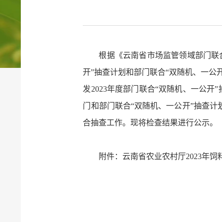
根据《云南省市场监管领域部门联合
开”抽查计划和部门联合“双随机、一公
发2023年度部门联合“双随机、一公开
门和部门联合“双随机、一公开”抽查计
合抽查工作。现将检查结果进行公示。
附件：云南省农业农村厅2023年