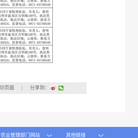
| 分享到：
方农业管理部门网站
其他链接