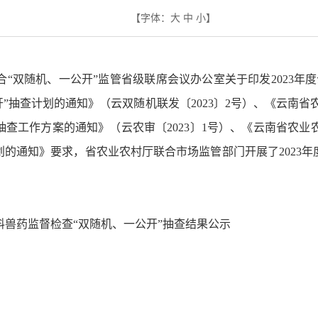
【字体：
大
中
小
】
“双随机、一公开”监管省级联席会议办公室关于印发2023年
开”抽查计划的通知》（云双随机联发〔2023〕2号）、《云南省
”抽查工作方案的通知》（云农审〔2023〕1号）、《云南省农业
划的通知》要求，省农业农村厅联合市场监管部门开展了2023年
饲料兽药监督检查“双随机、一公开”抽查结果公示