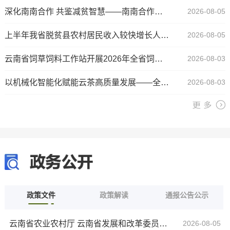
深化南南合作 共鉴减贫智慧——南南合作减贫与农村发展政策实践来华研修班在昆举办
2026-08-05
上半年我省脱贫县农村居民收入较快增长人均可支配收入7691元，同比增长6.6％
2026-08-05
云南省饲草饲料工作站开展2026年全省饲草料生产劳动竞赛实地评审工作
2026-08-03
以机械化智能化赋能云茶高质量发展——全省茶叶耕种管收农业机械研发推广应用现场演示活动在临沧耿马举办
2026-08-03
政策文件
政策解读
通报公告公示
云南省农业农村厅 云南省发展和改革委员会 云南省工业和信息化厅 云南省财政厅 云南省自然资源厅 云南省生态环境厅 云南金融监管局 云南省粮食和物资储备局 云南省供销合作社联合社关于印发《云南省加快补上粮油产地烘干能力短板行动实施方案》的通知
2026-08-05