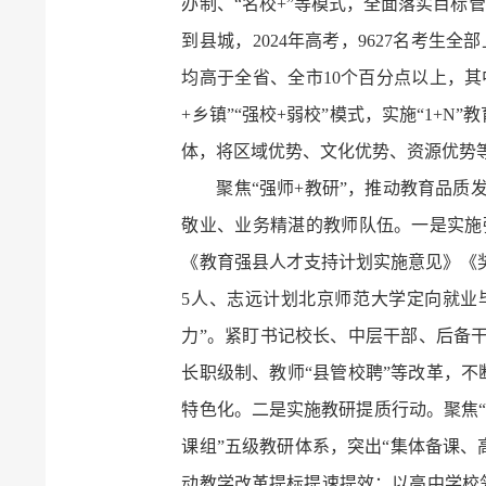
办制、“名校+”等模式，全面落实目标
到县城，2024年高考，9627名考生全部
均高于全省、全市10个百分点以上，其
+乡镇”“强校+弱校”模式，实施“1+
体，将区域优势、文化优势、资源优势
聚焦“强师+教研”，推动教育品质
敬业、业务精湛的教师队伍。一是实施
《教育强县人才支持计划实施意见》《奖
5人、志远计划北京师范大学定向就业毕
力”。紧盯书记校长、中层干部、后备干
长职级制、教师“县管校聘”等改革，不
特色化。二是实施教研提质行动。聚焦“
课组”五级教研体系，突出“集体备课、
动教学改革提标提速提效；以高中学校