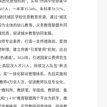
集团化管理机制”，实现7所高中全部集中
人，一本率35.34%，本科率78.51%，
。依托城区学校优质教育资源，通过“城区
镇学校为主体的幼儿教育、义务教育联盟共同
域优质，促进城乡教育协同发展。
升教师专业素养，打造一支师德高尚、爱岗
举措，建立完善“引育管用”机制，出台
通道”。2024年，引进国家公费师范生
上高层次人才21人，持续注入队伍“新活
考、奖”一体化联动管理体系，先后实施校
训教师4万余人次，促进教师队伍专业化、
建“教科所、教研室、年级组、教研组、备
和“1＋N”教育联盟两个平台为抓手，推
团发展格局，实现教研提质增效，促进教