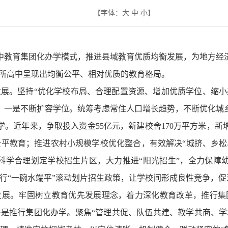
【字体：
大
中
小
】
中教育集团化办学模式，推进县域教育优质均衡发展，为地方经
7所高中呈现出均衡公平、相对优质的教育格局。
发展。坚持“优化学校布局、合理配置资源、增加优质学位、缩
。一是不断扩容学位。统筹考虑常住人口增长趋势，不断优化城
。近年来，争取投入资金55亿元，新建校舍170万平方米，新
公平教育；推进农村小规模学校优化整合，有效解决“城挤、乡
，科学合理划定学校招生片区，大力推进“阳光招生”，全力保障
行“一碗水端平”滚动划片招生政策，让学校间形成良性竞争，
同发展。牢固树立教育优先发展理念，着力深化教育改革，推行集
一是推行集团化办学。聚焦“管理共促、队伍共建、教学共商、学