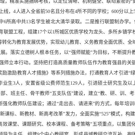
管理，精准实施捆绑考核，以定位清晰、机制健全、联动紧密的“
上线，4人进入全省前50名且分布在4所不同的学校；600分以上507
中6所高中共13名学生被北大清华录取。二是推行联盟制办学
N”教育联盟工程，组建17个以1所城区优质学校为龙头、多所乡
等转化为教育发展优势，实现幼儿教育、义务教育全面优质、全
发展。落实立德树人根本任务，以“强师赋能”为目标，不断提
强师立本行动。坚持把打造高质量教师队伍作为教育强县的关键
励激励教育人才措施》等系列措施办法，打通教育人才引进“绿色
业生3人，安置省级公费师范生129人，引进硕士研究生及以
部、班主任、骨干教师“五支队伍”建设，建立“教、研、训、
断强化教师队伍建设；通过“走出去、请进来”的方式，每年培
新课标、新教材、新高考改革”发力，全面实施“525”模式，构
高效课堂、课题研究、校本课程、备考策略”五项重点，以集团化
领导为主任，组建9个中心教研室，形成县域教研交流互补、抱