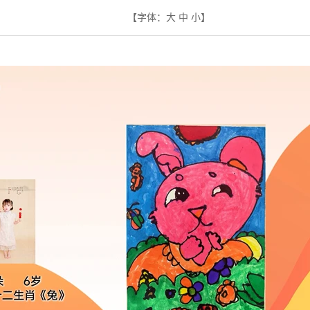
【字体：
大
中
小
】