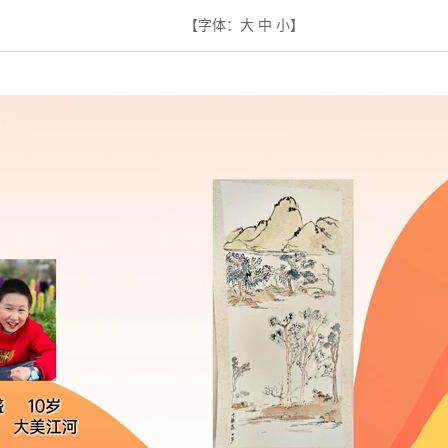
【字体：
大
中
小
】