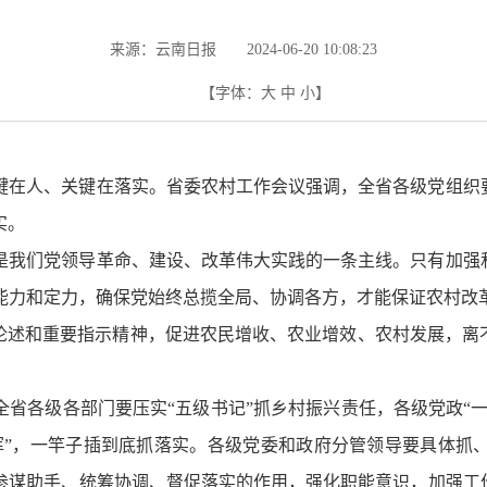
来源：云南日报 2024-06-20 10:08:23
【字体：
大
中
小
】
键在人、关键在落实。省委农村工作会议强调，全省各级党组织要
实。
是我们党领导革命、建设、改革伟大实践的一条主线。只有加强和
能力和定力，确保党始终总揽全局、协调各方，才能保证农村改
论述和重要指示精神，促进农民增收、农业增效、农村发展，离
省各级各部门要压实“五级书记”抓乡村振兴责任，各级党政“一
挥”，一竿子插到底抓落实。各级党委和政府分管领导要具体抓
参谋助手、统筹协调、督促落实的作用，强化职能意识，加强工作