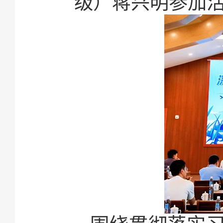
级）蒋兴明参加