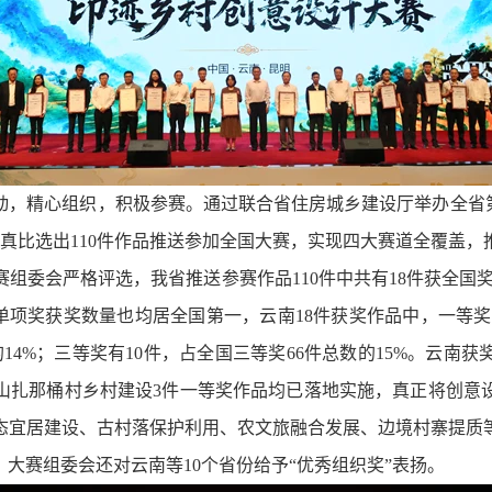
动，精心组织，积极参赛。通过联合省住房城乡建设厅举办全省第
认真比选出110件作品推送参加全国大赛，实现四大赛道全覆盖
组委会严格评选，我省推送参赛作品110件中共有18件获全国奖项
单项奖获奖数量也均居全国第一，云南18件获奖作品中，一等奖有
的14%；三等奖有10件，占全国三等奖66件总数的15%。云南
山扎那桶村乡村建设3件一等奖作品均已落地实施，真正将创意设
态宜居建设、古村落保护利用、农文旅融合发展、边境村寨提质
大赛组委会还对云南等10个省份给予“优秀组织奖”表扬。