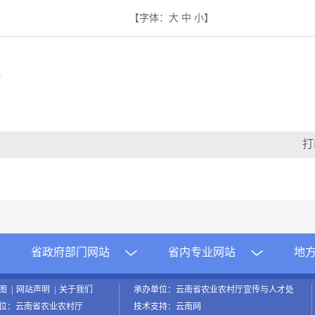
【字体：
大
中
小
】
f
省政府部门网站
省内专业网站
地
地图
|
网站声明
|
关于我们
承办单位：云南省农业农村厅宣传与人才处
位：云南省农业农村厅
技术支持：云南网