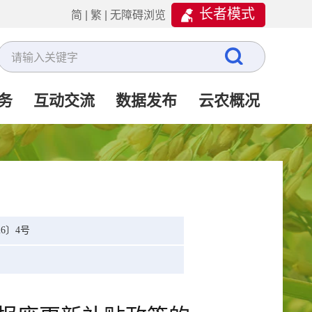
长者模式
简
|
繁
|
无障碍浏览
务
互动交流
数据发布
云农概况
6〕4号