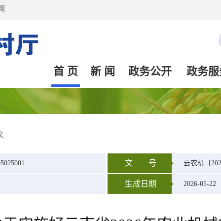
网
首 页
新 闻
政务公开
政务服
文
文 号
05025001
云农机〔202
生成日期
2026-05-22