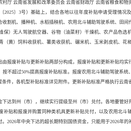
村厅 云南省发展和改革委员会 云南省财政厅 云南省粮食和物资
〔2025〕3号）基础上，结合各地以往年度补贴申请受理情况
联合收割机、播种机、水稻插秧机、农用北斗辅助驾驶系统、田
植保）无人驾驶航空器、谷物（油菜籽）干燥机、农产品色选
青（黄）饲料收获机、薯类收获机、碾米机、玉米剥皮机、花
贴由报废补贴与更新补贴两部分构成，报废补贴和更新补贴均实
，按不超过50%提高报废补贴标准。报废农用北斗辅助驾驶系统
条件，各机型补贴标准详见附件。更新补贴标准严格执行云南省2
金下达到州（市），继续实行提级至州（市）兑付。各地要管好
废补贴和报废并购置同种类机具更新补贴兑付，以及农用北斗
2026年中央下达的超长期特别国债资金，只能用于2026年的