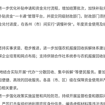
进一步优化补贴申请和资金兑付流程，增加结算批次，加快补贴
补贴资金“一卡通”管理平台，并提交同级财政部门，财政部门须
金兑付进度，在各州（市）间实行“调慢补快”。年度资金使用及
坚持实事求是、稳步推进，进一步加强农机报废回收拆解体系建
解企业培育和网点布局；支持供销合作社系统参与农机报废回收
地结合实际开展“代办”“分散回收、集中拆解”等便民服务。要
加便捷、高效的回收服务。各县（市、区）级在保障资金使用并
的相关要求。
进一步强化政策实施监管和风险防范，持续开展监督检查和跟踪
，严厉打击有组织地利用农民身份信息，编造虚假材料等违法违