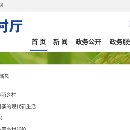
网
首 页
新 闻
政务公开
政务服
新风
美丽乡村
村寨的现代新生活
兴
美丽乡村新貌