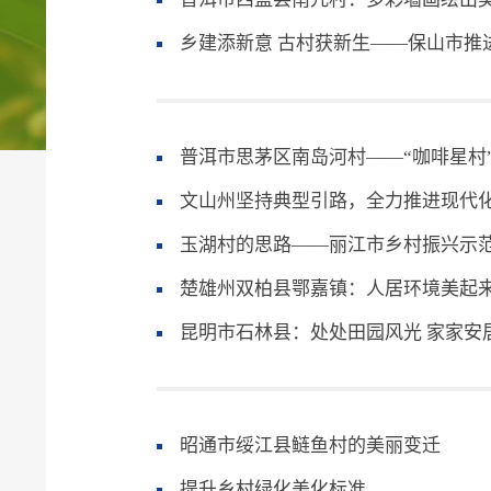
乡建添新意 古村获新生——保山市推
普洱市思茅区南岛河村——“咖啡星村
文山州坚持典型引路，全力推进现代
玉湖村的思路——丽江市乡村振兴示
楚雄州双柏县鄂嘉镇：人居环境美起
昆明市石林县：处处田园风光 家家安
昭通市绥江县鲢鱼村的美丽变迁
提升乡村绿化美化标准