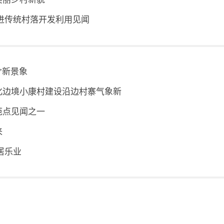
进传统村落开发利用见闻
”新景象
化边境小康村建设沿边村寨气象新
范点见闻之一
来
居乐业