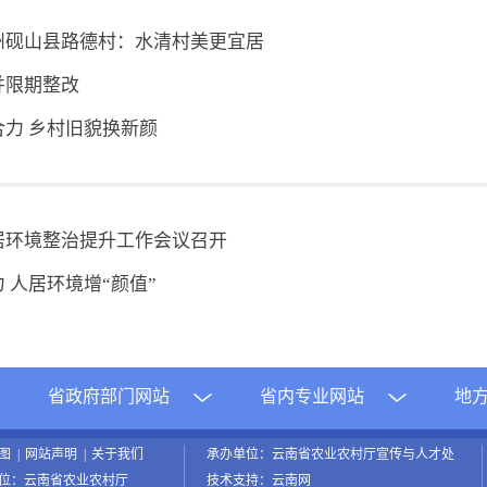
州砚山县路德村：水清村美更宜居
并限期整改
力 乡村旧貌换新颜
居环境整治提升工作会议召开
 人居环境增“颜值”
省政府部门网站
省内专业网站
地
地图
|
网站声明
|
关于我们
承办单位：云南省农业农村厅宣传与人才处
位：云南省农业农村厅
技术支持：云南网