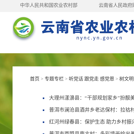
中华人民共和国农业农村部
云南省人民政府
首页
>
专题专栏
>
听党话 跟党走 感党恩
>
树文明
大理州漾濞县：“干部规划家乡”扮靓
普洱市澜沧县酒井乡老达保村：拉祜
红河州绿春县：保护生态 助力乡村振
普洱市西盟县南亢村：多彩墙画绘出